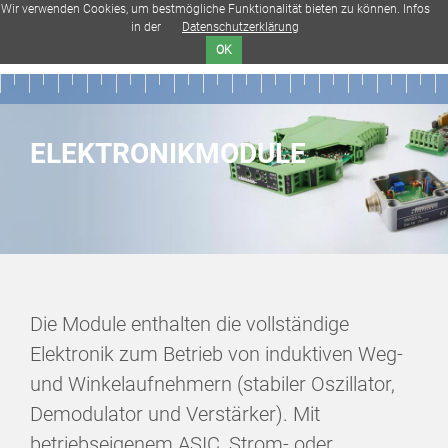
Wir verwenden Cookies, um bestmögliche Funktionalität bieten zu können. Infos
menu
in der
Datenschutzerklärung
search
public
OK
ELEKTRONIKMODULE
Die Module enthalten die vollständige
Elektronik zum Betrieb von induktiven Weg-
und Winkelaufnehmern (stabiler Oszillator,
Demodulator und Verstärker). Mit
betriebseigenem ASIC, Strom- oder